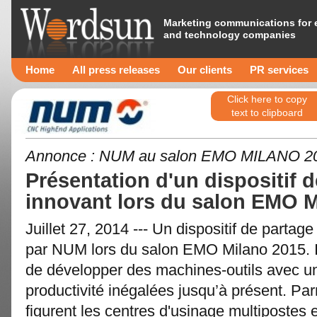
Marketing communications for 
and technology companies
Home
All press releases
Our clients
PR services
Click here to copy
text to clipboard
Annonce : NUM au salon EMO MILANO 201
Présentation d'un dispositif 
innovant lors du salon EMO M
Juillet 27, 2014 --- Un dispositif de parta
par NUM lors du salon EMO Milano 2015. I
de développer des machines-outils avec une 
productivité inégalées jusqu’à présent. Par
figurent les centres d'usinage multipostes 