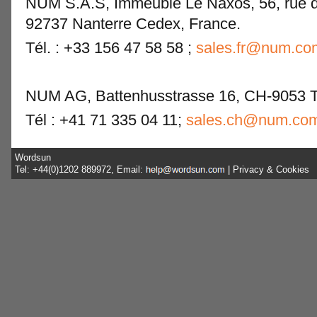
NUM S.A.S, Immeuble Le Naxos, 56, rue d
92737 Nanterre Cedex, France.
Tél. : +33 156 47 58 58 ;
sales.fr@num.co
NUM AG, Battenhusstrasse 16, CH-9053 T
Tél : +41 71 335 04 11;
sales.ch@num.co
Wordsun
Tel: +44(0)1202 889972, Email:
|
Privacy & Cookies