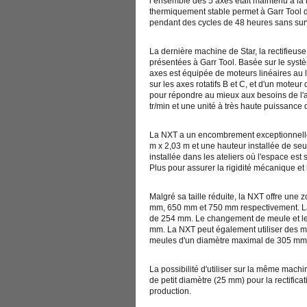
l’ensemble des 5 axes était maintenu à la
thermiquement stable permet à Garr Tool de
pendant des cycles de 48 heures sans surv
La dernière machine de Star, la rectifieuse
présentées à Garr Tool. Basée sur le sys
axes est équipée de moteurs linéaires au li
sur les axes rotatifs B et C, et d'un moteu
pour répondre au mieux aux besoins de l'a
tr/min et une unité à très haute puissance
La NXT a un encombrement exceptionnelleme
m x 2,03 m et une hauteur installée de se
installée dans les ateliers où l'espace es
Plus pour assurer la rigidité mécanique et l
Malgré sa taille réduite, la NXT offre une
mm, 650 mm et 750 mm respectivement. La 
de 254 mm. Le changement de meule et le
mm. La NXT peut également utiliser des m
meules d'un diamètre maximal de 305 mm 
La possibilité d'utiliser sur la même mac
de petit diamètre (25 mm) pour la rectific
production.