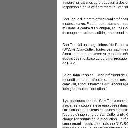
aujourd'hui six sites de production à des e
responsable de la célèbre marque Star, fabr
Garr Tool est le premier fabricant améric
modestes avec Fred Leppien dans son gara
m2 dans le centre du Michigan, équipée de
de coupe en carbure solide, notamment les f
Garr Tool fait un usage intensif de l'auto
(UWS) et Star-Cutter. Toutes ces machines
établi un partenariat avec NUM pour le dé
depuis 1998, et base aujourd'hui presque 
de NUM.
Selon John Leppien II, vice-président de 
reconditionnement d'outils sur toutes nos
convivial, et nous trouvons qu'il encourag
frais généraux de formation."
Il y a quelques années, Garr Tool a commen
machines à couple élevé employées dans l'i
l’utilisation de plusieurs machines et plus
l'équipe d'ingénierie de Star Cutter à El
charge l'ensemble de la production. Le rés
comprenant le logiciel de fraisage NUMROTO,