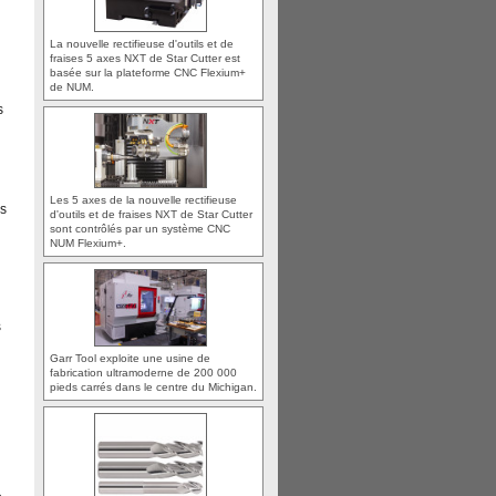
La nouvelle rectifieuse d'outils et de
fraises 5 axes NXT de Star Cutter est
basée sur la plateforme CNC Flexium+
de NUM.
s
Les 5 axes de la nouvelle rectifieuse
s
d'outils et de fraises NXT de Star Cutter
sont contrôlés par un système CNC
NUM Flexium+.
s
Garr Tool exploite une usine de
fabrication ultramoderne de 200 000
pieds carrés dans le centre du Michigan.