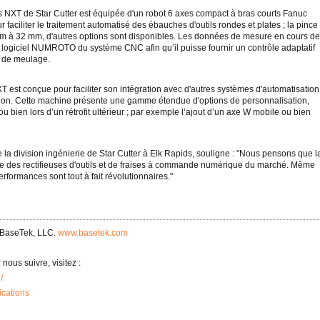
ises NXT de Star Cutter est équipée d'un robot 6 axes compact à bras courts Fanuc
 faciliter le traitement automatisé des ébauches d'outils rondes et plates ; la pince
mm à 32 mm, d'autres options sont disponibles. Les données de mesure en cours de
u logiciel NUMROTO du système CNC afin qu’il puisse fournir un contrôle adaptatif
s de meulage.
T est conçue pour faciliter son intégration avec d'autres systèmes d'automatisation
ntion. Cette machine présente une gamme étendue d'options de personnalisation,
ou bien lors d’un rétrofit ultérieur ; par exemple l’ajout d’un axe W mobile ou bien
 la division ingénierie de Star Cutter à Elk Rapids, souligne : "Nous pensons que l
ante des rectifieuses d'outils et de fraises à commande numérique du marché. Même
performances sont tout à fait révolutionnaires."
 BaseTek, LLC.
www.basetek.com
nous suivre, visitez :
/
cations