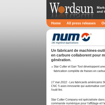
Mark
and 
Home
All press releases
Ou
Un fabricant de machines-outi
en carbure collaborent pour m
génération.
Star Cutter et Garr Tool développent u
fabrication complète de fraises en carbu
17 mai 2022
- Les fabricants américains 
CNC 5 axes innovante qui automatise compl
l'outil fini.
Star Cutter Company est spécialisée dans l
commande numérique pour l'affûtage et l'af