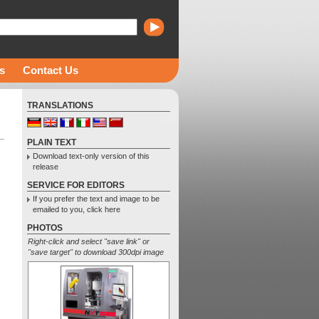
s
Contact Us
TRANSLATIONS
PLAIN TEXT
Download text-only version of this
release
SERVICE FOR EDITORS
If you prefer the text and image to be
emailed to you, click here
PHOTOS
Right-click and select "save link" or
"save target" to download 300dpi image