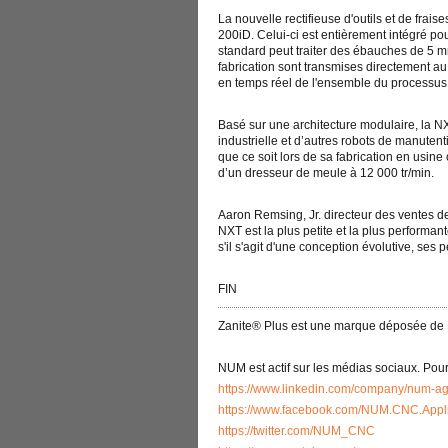
La nouvelle rectifieuse d'outils et de fra
200iD. Celui-ci est entièrement intégré pour
standard peut traiter des ébauches de 5 
fabrication sont transmises directement a
en temps réel de l'ensemble du processu
Basé sur une architecture modulaire, la NX
industrielle et d’autres robots de manute
que ce soit lors de sa fabrication en usine 
d’un dresseur de meule à 12 000 tr/min.
Aaron Remsing, Jr. directeur des ventes de
NXT est la plus petite et la plus perform
s'il s'agit d'une conception évolutive, ses 
FIN
Zanite® Plus est une marque déposée de
NUM est actif sur les médias sociaux. Pour 
https://www.linkedin.com/company/num-ag
https://www.facebook.com/NUM.CNC.Appli
https://twitter.com/NUM_CNC