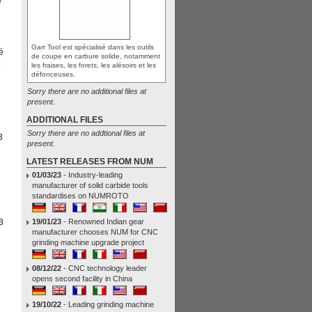
e
Garr Tool est spécialisé dans les outils
é
de coupe en carbure solide, notamment
5
les fraises, les forets, les alésoirs et les
défonceuses.
Sorry there are no additional files at
present.
ADDITIONAL FILES
Sorry there are no addtional files at
3
present.
LATEST RELEASES FROM NUM
01/03/23
- Industry-leading
manufacturer of solid carbide tools
standardises on NUMROTO
19/01/23
- Renowned Indian gear
3
manufacturer chooses NUM for CNC
grinding machine upgrade project
08/12/22
- CNC technology leader
opens second facility in China
19/10/22
- Leading grinding machine