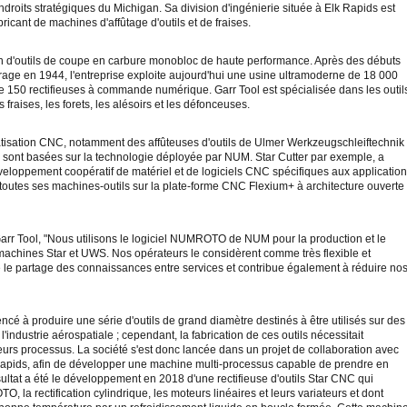
ndroits stratégiques du Michigan. Sa division d'ingénierie située à Elk Rapids est
icant de machines d'affûtage d'outils et de fraises.
ain d'outils de coupe en carbure monobloc de haute performance. Après des débuts
ge en 1944, l'entreprise exploite aujourd'hui une usine ultramoderne de 18 000
 150 rectifieuses à commande numérique. Garr Tool est spécialisée dans les outil
raises, les forets, les alésoirs et les défonceuses.
matisation CNC, notamment des affûteuses d'outils de Ulmer Werkzeugschleiftechnik
 sont basées sur la technologie déployée par NUM. Star Cutter par exemple, a
veloppement coopératif de matériel et de logiciels CNC spécifiques aux application
toutes ses machines-outils sur la plate-forme CNC Flexium+ à architecture ouverte
Garr Tool, "Nous utilisons le logiciel NUMROTO de NUM pour la production et le
 machines Star et UWS. Nos opérateurs le considèrent comme très flexible et
e le partage des connaissances entre services et contribue également à réduire no
cé à produire une série d'outils de grand diamètre destinés à être utilisés sur des
ndustrie aérospatiale ; cependant, la fabrication de ces outils nécessitait
ieurs processus. La société s'est donc lancée dans un projet de collaboration avec
k Rapids, afin de développer une machine multi-processus capable de prendre en
ultat a été le développement en 2018 d'une rectifieuse d'outils Star CNC qui
 la rectification cylindrique, les moteurs linéaires et leurs variateurs et dont