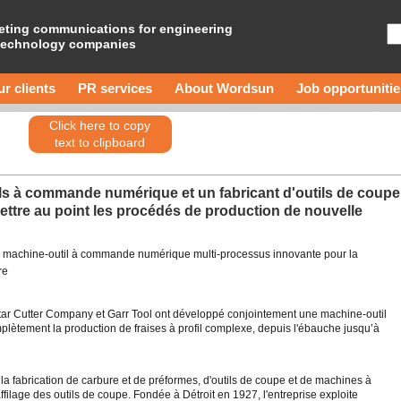
eting communications for engineering
technology companies
r clients
PR services
About Wordsun
Job opportunitie
Click here to copy
text to clipboard
ls à commande numérique et un fabricant d'outils de coupe
ettre au point les procédés de production de nouvelle
ne machine-outil à commande numérique multi-processus innovante pour la
re
Star Cutter Company et Garr Tool ont développé conjointement une machine-outil
ètement la production de fraises à profil complexe, depuis l'ébauche jusqu’à
a fabrication de carbure et de préformes, d'outils de coupe et de machines à
filage des outils de coupe. Fondée à Détroit en 1927, l'entreprise exploite