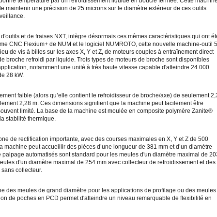
 bonne température par un refroidissement liquide en boucle fermée. Cette machin
 maintenir une précision de 25 microns sur le diamètre extérieur de ces outils
eillance.
 d'outils et de fraises NXT, intègre désormais ces mêmes caractéristiques qui ont ét
tème CNC Flexium+ de NUM et le logiciel NUMROTO, cette nouvelle machine-outil 
eu de vis à billes sur les axes X, Y et Z, de moteurs couples à entraînement direct
r de broche refroidi par liquide. Trois types de moteurs de broche sont disponibles
pplication, notamment une unité à très haute vitesse capable d'atteindre 24 000
 de 28 kW.
nt faible (alors qu’elle contient le refroidisseur de broche/axe) de seulement 2,
ulement 2,28 m. Ces dimensions signifient que la machine peut facilement être
t souvent limité. La base de la machine est moulée en composite polymère Zanite®
a stabilité thermique.
 zone de rectification importante, avec des courses maximales en X, Y et Z de 500
machine peut accueillir des pièces d’une longueur de 381 mm et d’un diamètre
 palpage automatisés sont standard pour les meules d'un diamètre maximal de 20
eules d'un diamètre maximal de 254 mm avec collecteur de refroidissement et des
sans collecteur.
hine des meules de grand diamètre pour les applications de profilage ou des meules
ation de poches en PCD permet d'atteindre un niveau remarquable de flexibilité en