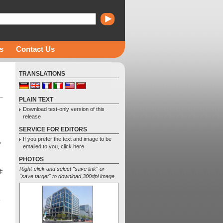
s
Contact Us
TRANSLATIONS
PLAIN TEXT
Download text-only version of this
release
SERVICE FOR EDITORS
是
If you prefer the text and image to be
协
emailed to you, click here
PHOTOS
Right-click and select "save link" or
性
"save target" to download 300dpi image
个