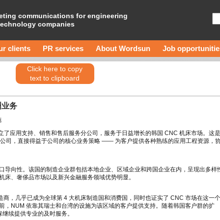
eting communications for engineering
technology companies
r clients
PR services
About Wordsun
Job opportunitie
Click here to copy
text to clipboard
洲业务
施
设立了应用支持、销售和售后服务分公司，服务于日益增长的韩国 CNC 机床市场。这
 家分公司，直接得益于公司的核心业务策略 —— 为客户提供各种熟练的应用工程资源，
口导向性。该国的制造企业群包括本地企业、区域企业和跨国企业在内，呈现出多样
机床、奢侈品市场以及新兴金融服务领域优势明显。
造商，几乎已成为全球第 4 大机床制造国和消费国，同时也证实了 CNC 市场在这一
前，NUM 依靠其瑞士和台湾的设施为该区域的客户提供支持。随着韩国客户群的扩
保继续提供专业的及时服务。