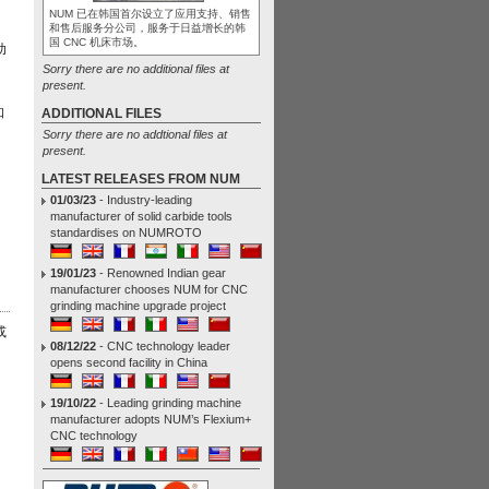
NUM 已在韩国首尔设立了应用支持、销售
和售后服务分公司，服务于日益增长的韩
国 CNC 机床市场。
助
Sorry there are no additional files at
present.
知
ADDITIONAL FILES
Sorry there are no addtional files at
present.
LATEST RELEASES FROM NUM
01/03/23
- Industry-leading
。
manufacturer of solid carbide tools
standardises on NUMROTO
19/01/23
- Renowned Indian gear
manufacturer chooses NUM for CNC
grinding machine upgrade project
或
08/12/22
- CNC technology leader
opens second facility in China
19/10/22
- Leading grinding machine
manufacturer adopts NUM’s Flexium+
CNC technology