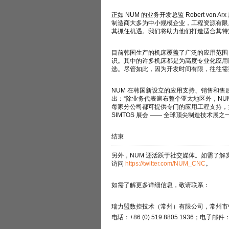
正如 NUM 的业务开发总监 Robert v
制造商大多为中小规模企业，工程资源有限
其抓住机遇。我们将助力他们打造适合其特定
目前韩国生产的机床覆盖了广泛的应用范围
识。其中的许多机床都是为高度专业化应用而
选。尽管如此，因为开发时间有限，往往需要
NUM 在韩国新设立的应用支持、销售和售后服务
出：“除业务代表遍布整个亚太地区外，NU
每家分公司都可提供专门的应用工程支持，
SIMTOS 展会 —— 全球顶尖制造技术
结束
另外，NUM 还活跃于社交媒体。如需了
访问
https://twitter.com/NUM_CNC
。
如需了解更多详细信息，敬请联系：
瑞力盟数控技术（常州）有限公司，常州市钟楼区
电话：+86 (0) 519 8805 1936；电子邮件