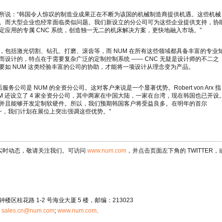
on Arx 所说：“韩国令人惊叹的制造业成果正在不断为该国的机械制造商提供机遇。这些机械
。而大型企业也经常面临类似问题。我们新设立的分公司可为这些企业提供支持，协
应用的专属 CNC 系统，创造独一无二的机床解决方案，更快地融入市场。”
，包括激光切割、钻孔、打磨、滚齿等，而 NUM 在所有这些领域都具备丰富的专业
设计的，特点在于需要复杂广泛的定制控制系统 —— CNC 无疑是设计师的不二之
如 NUM 这类经验丰富的公司的协助，才能将一项设计从理念变为产品。
公司是 NUM 的全资分公司。这对客户来说是一个显著优势。Robert von Arx 指
M 还设立了 4 家全资分公司，其中两家在中国大陆，一家在台湾，现在韩国也已开设
并且能够开发定制软硬件。所以，我们预期韩国客户将受益良多。在明年的首尔
展之一，我们计划在展位上突出强调这些优势。”
解实时动态，敬请关注我们。可访问
www.num.com
，并点击页面左下角的 TWITTER，
桂花路 1-2 号海业大厦 5 楼，邮编：213023
：
sales.cn@num.com
;
www.num.com
.