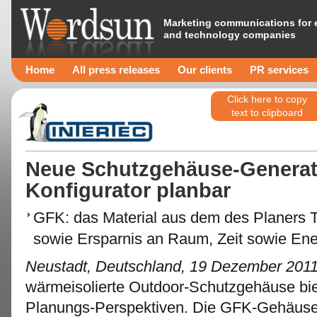
Marketing communications for 
and technology companies
Home
All press releases
Our clients
PR services
Click here to copy
text to clipboard
Neue Schutzgehäuse-Generati
Konfigurator planbar
GFK: das Material aus dem des Planers Tr
sowie Ersparnis an Raum, Zeit sowie Ener
Neustadt, Deutschland, 19 Dezember 201
wärmeisolierte Outdoor-Schutzgehäuse bie
Planungs-Perspektiven. Die GFK-Gehäuse v