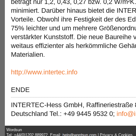
beträgt nur 1,2, 0,43, 0,27 bzw. 0,2 W/m²
minimiert. Darüber hinaus bietet die INT
Vorteile. Obwohl ihre Festigkeit der des Ede
75% leichter und um mehrere Größenordnun
verstärkter Kunststoff. Die neue Baureihe v
weitaus effizienter als herkömmliche Gehä
Materialien.
http://www.intertec.info
ENDE
INTERTEC-Hess GmbH, Raffineriestraße 8
Deutschland Tel.: +49 9445 9532 0;
info@i
Wordsun
Tel: +44(0)1202 889972, Email:
|
Privacy & Cookies